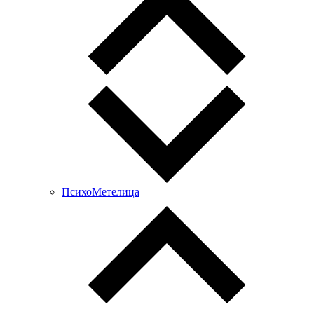
ПсихоМетелица