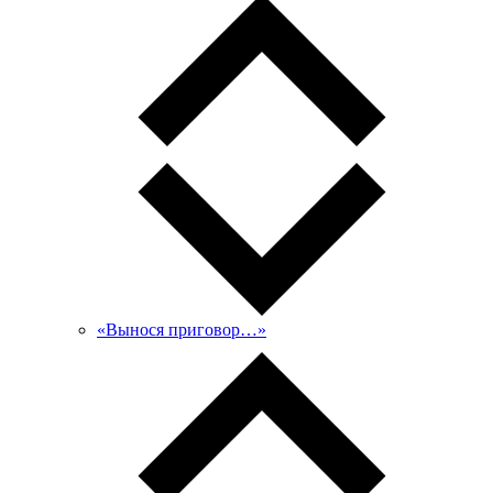
«Вынося приговор…»