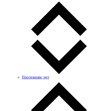
Пролежням_нет