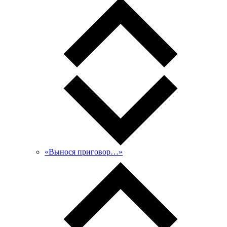
«Вынося приговор…»