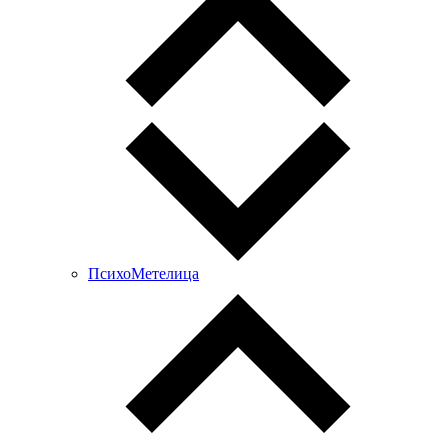
ПсихоМетелица