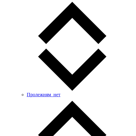
Пролежням_нет