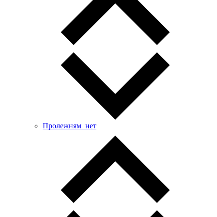
Пролежням_нет