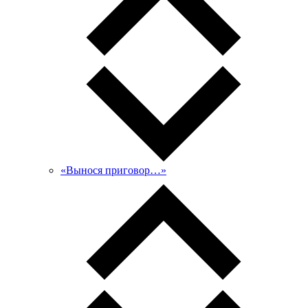
«Вынося приговор…»