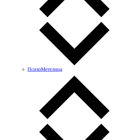
ПсихоМетелица