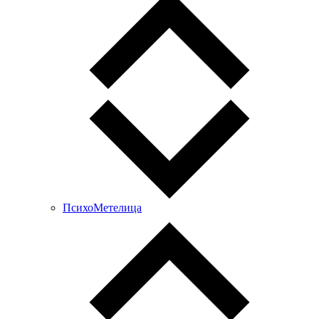
ПсихоМетелица