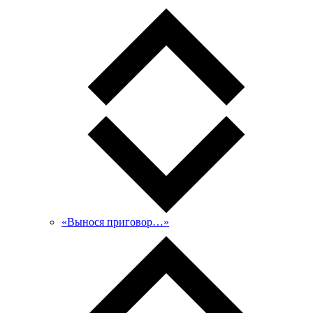
«Вынося приговор…»