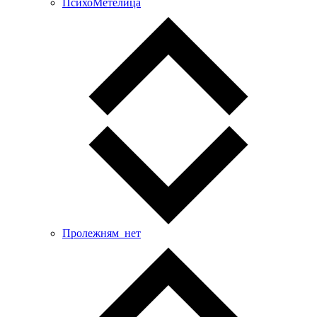
ПсихоМетелица
Пролежням_нет