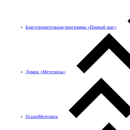
Благотворительная программа «Первый шаг»
Домик «Метелицы»
ПсихоМетелица