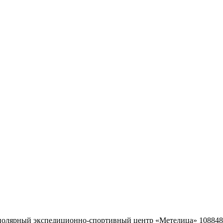
ярный экспедиционно-спортивный центр «Метелица» 108848, г. 