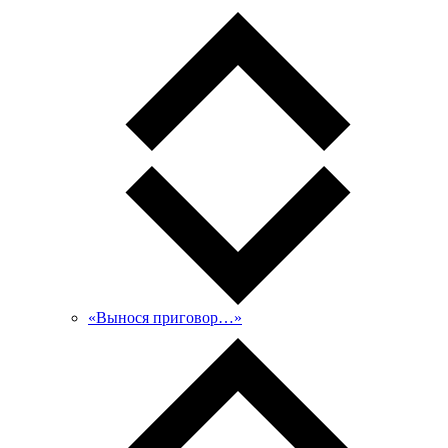
«Вынося приговор…»