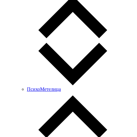
ПсихоМетелица