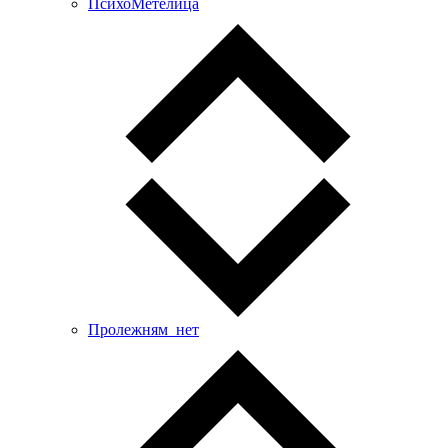
ПсихоМетелица
Пролежням_нет