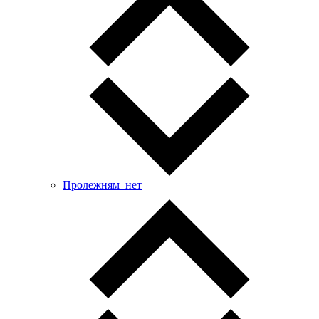
Пролежням_нет