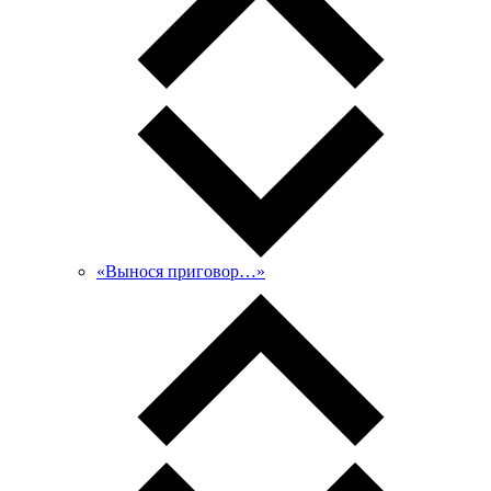
«Вынося приговор…»