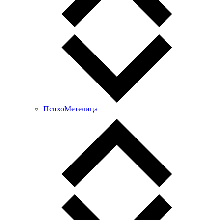
ПсихоМетелица