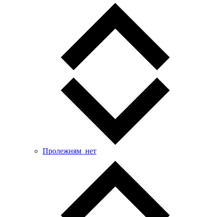
Пролежням_нет