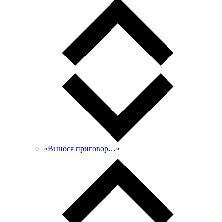
«Вынося приговор…»