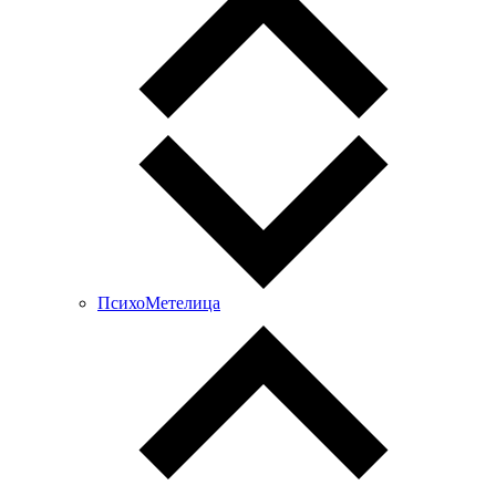
ПсихоМетелица