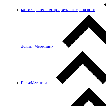
Благотворительная программа «Первый шаг»
Домик «Метелицы»
ПсихоМетелица