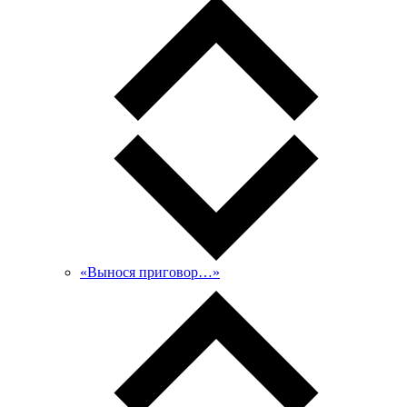
«Вынося приговор…»