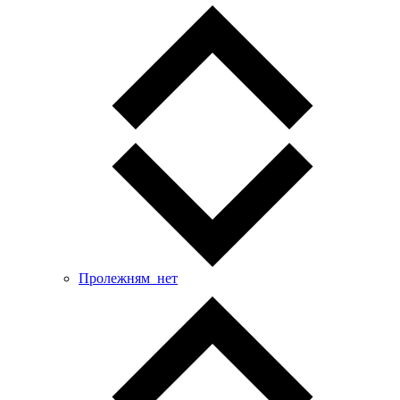
Пролежням_нет