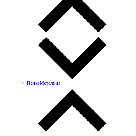
ПсихоМетелица