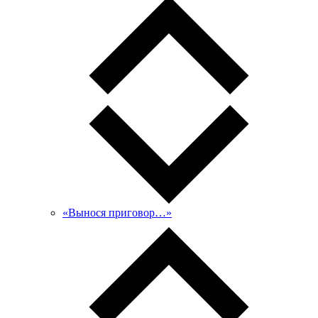
«Вынося приговор…»