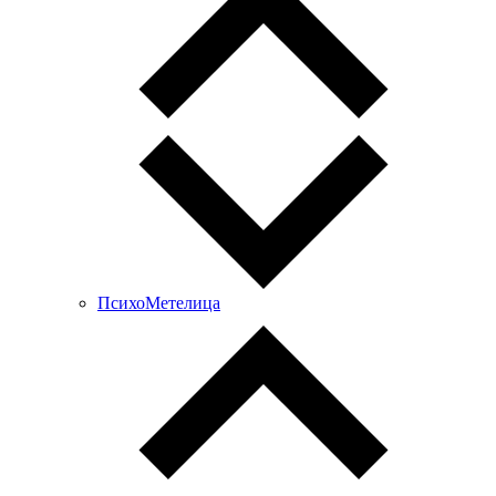
ПсихоМетелица