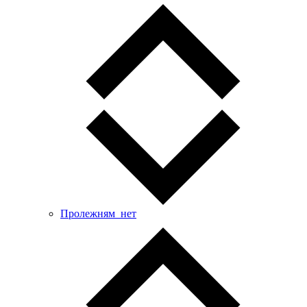
Пролежням_нет