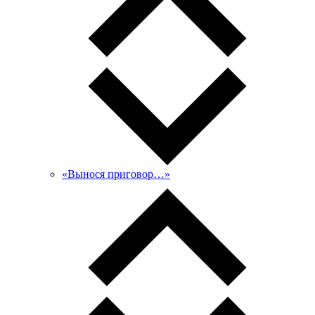
«Вынося приговор…»