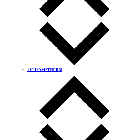
ПсихоМетелица