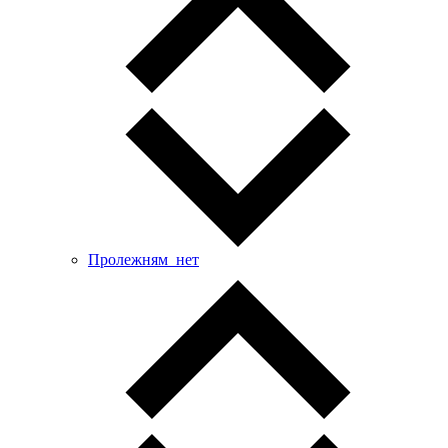
Пролежням_нет