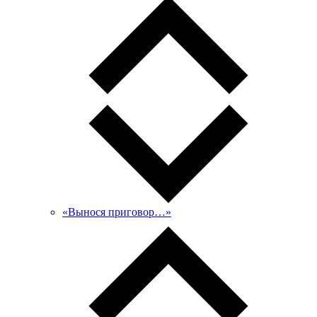
«Вынося приговор…»