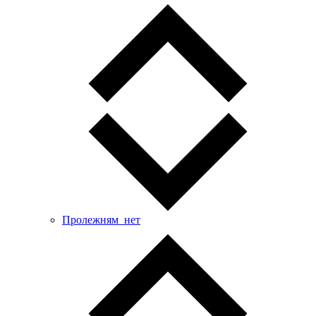
Пролежням_нет