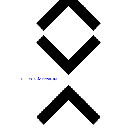
ПсихоМетелица