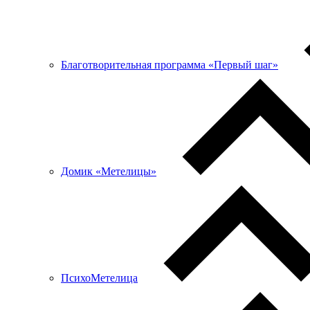
Благотворительная программа «Первый шаг»
Домик «Метелицы»
ПсихоМетелица