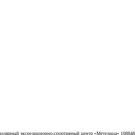
ярный экспедиционно-спортивный центр «Метелица» 108848, г. 