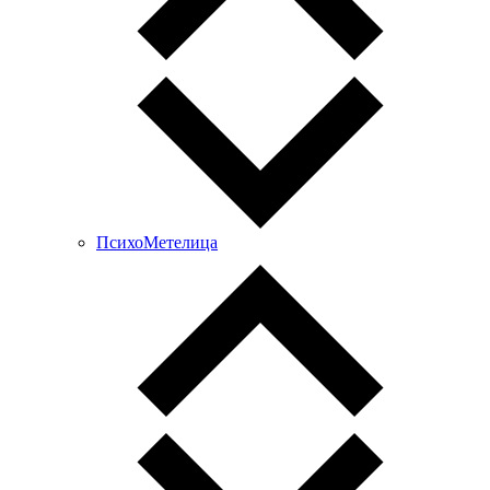
ПсихоМетелица