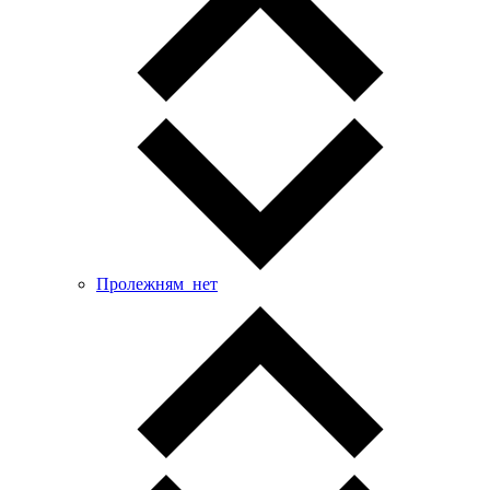
Пролежням_нет