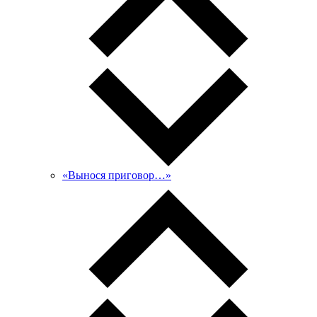
«Вынося приговор…»