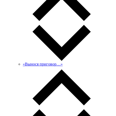
«Вынося приговор…»