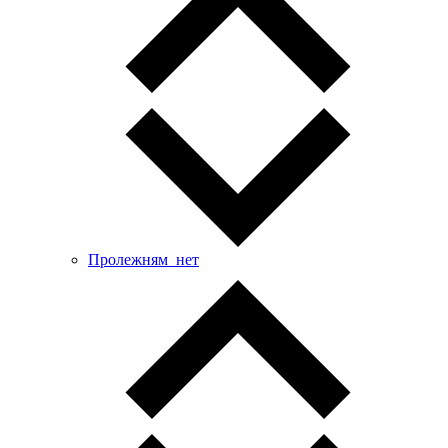
Пролежням_нет