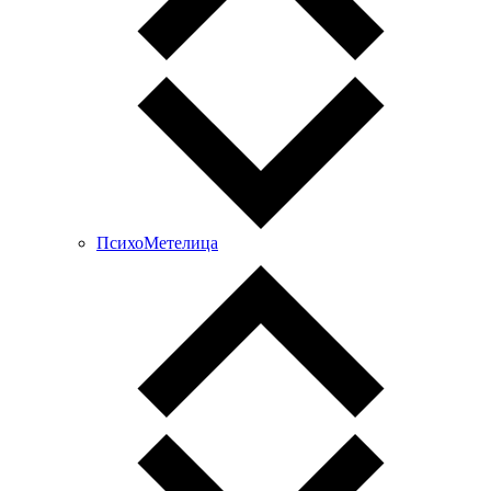
ПсихоМетелица