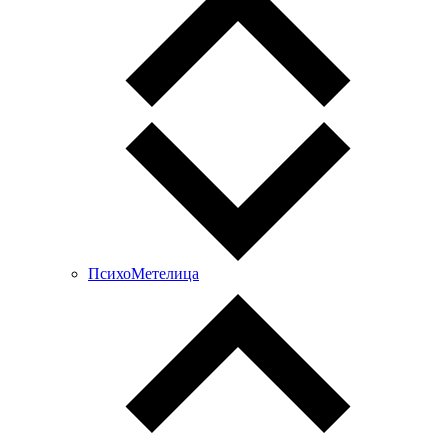
ПсихоМетелица