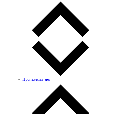
Пролежням_нет