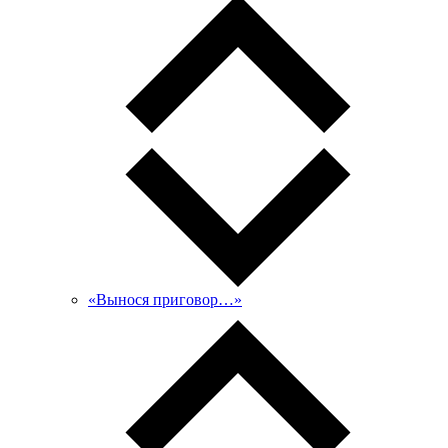
«Вынося приговор…»