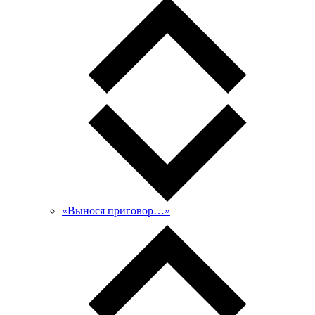
«Вынося приговор…»