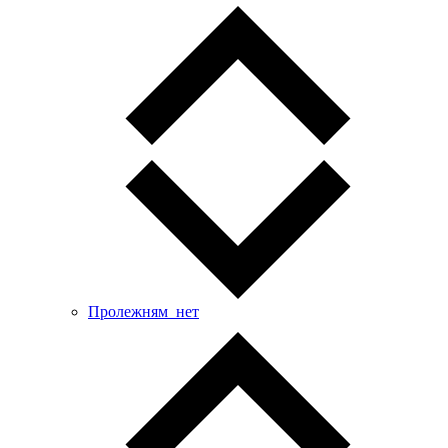
Пролежням_нет