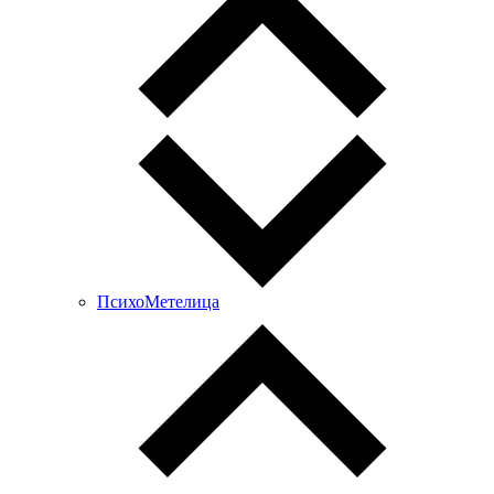
ПсихоМетелица