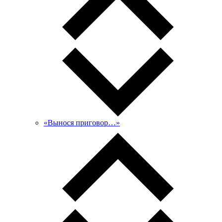
«Вынося приговор…»