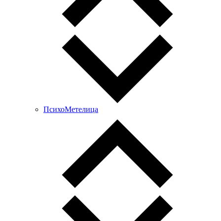
ПсихоМетелица