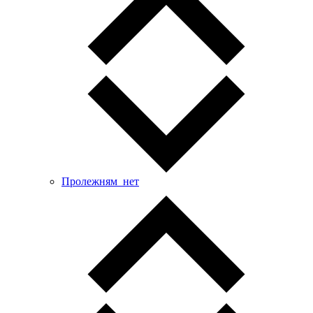
Пролежням_нет