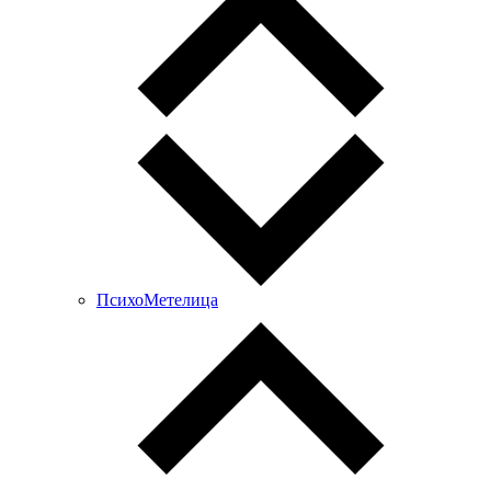
ПсихоМетелица