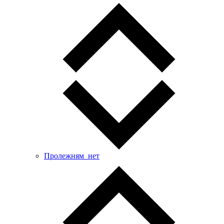
Пролежням_нет