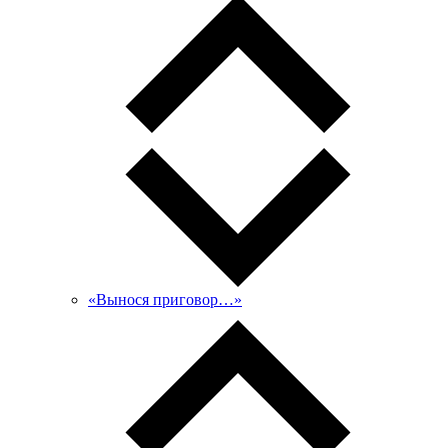
«Вынося приговор…»